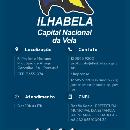
Localização
Contato
R. Prefeito Mariano
12 3896 9200
Procópio de Araújo
protocolo@ilhabela.sp.gov.
Carvalho, 86 - Perequê
br
CEP: 11633-074
• Imprensa
12 3896 9200 (Ramal 9270)
jornalismo@ilhabela.sp.gov
.br
Atendimento
CNPJ
Das 10h às 17h
46.482.865/0001-32