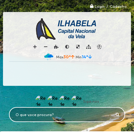
Login / Cadastro
30°
14°
Siga-nos
O que voce procura?