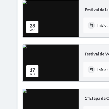
Festival da L
28
Início:
MAR
Festival de 
17
Início:
JAN
1ª Etapa da 