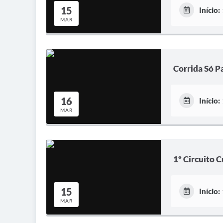
15
Início:
MAR
Corrida Só P
16
Início:
MAR
1º Circuito C
15
Início:
MAR