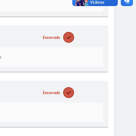
Encerrado
0
Encerrado