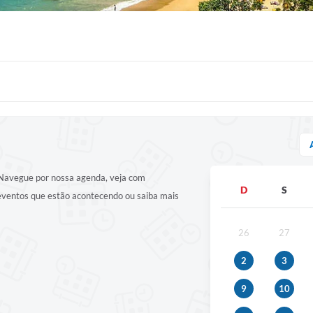
! Navegue por nossa agenda, veja com
D
S
 eventos que estão acontecendo ou saiba mais
26
27
2
3
9
10