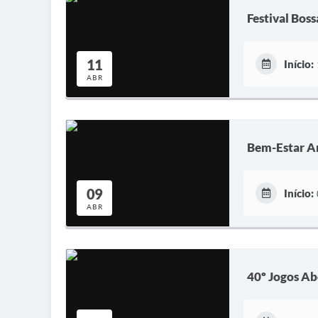
Festival Boss
11
Início:
ABR
Bem-Estar An
09
Início:
ABR
40º Jogos Ab