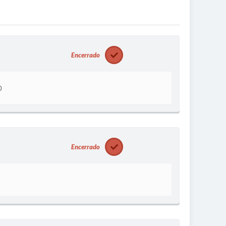
Encerrado
0
Encerrado