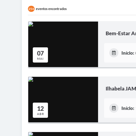
eventos encontrados
254
Bem-Estar An
07
Início:
MAI
Ilhabela JA
12
Início:
ABR