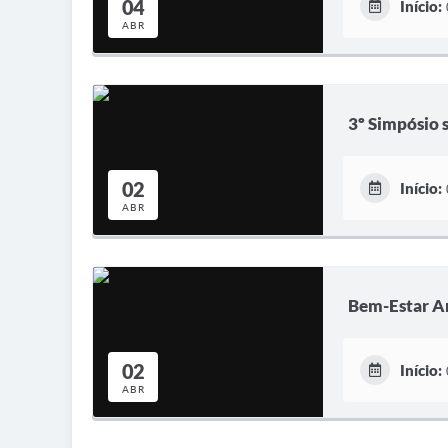
04
Início:
ABR
3º Simpósio 
02
Início:
ABR
Bem-Estar An
02
Início:
ABR