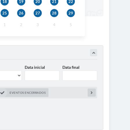
18
19
20
21
22
25
26
27
28
29
1
2
3
4
5
Data inicial
Data final
EVENTOS ENCERRADOS