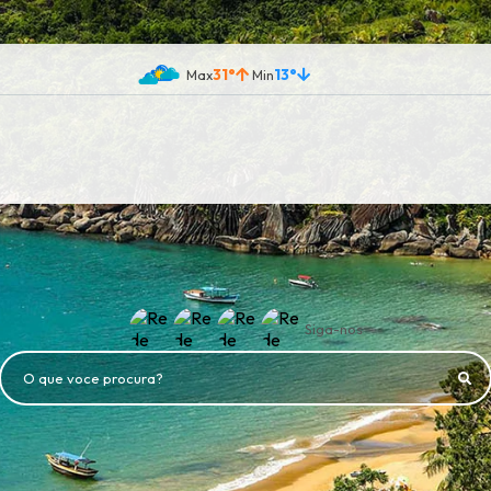
31°
13°
Siga-nos
O que voce procura?