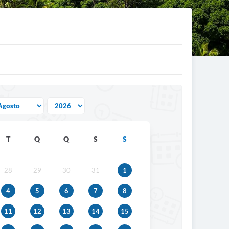
T
Q
Q
S
S
28
29
30
31
1
4
5
6
7
8
11
12
13
14
15