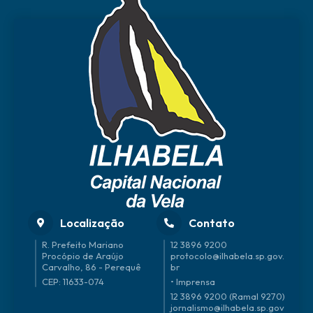
Localização
Contato
R. Prefeito Mariano
12 3896 9200
Procópio de Araújo
protocolo@ilhabela.sp.gov.
Carvalho, 86 - Perequê
br
CEP: 11633-074
• Imprensa
12 3896 9200 (Ramal 9270)
jornalismo@ilhabela.sp.gov