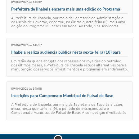
09/04/2026 às 14h32
Prefeitura de Ilhabela encerra mais uma edição do Programa
Mulheres em Rede com a participação de 131 servidoras
A Prefeitura de Ilhabela, por meio da Secretaria de Administração e
da Escola de Governo, encerrou, na última quarta-feira (8), mais uma
edição do Programa Mulheres em Rede. Ao todo, 131 servidoras
públicas participaram …
09/04/2026 às 14h17
Ilhabela realiza audiência pública nesta sexta-feira (10) para
debater alternativas à crise fiscal decorrente da queda dos
Em razão da queda abrupta dos repasses dos royalties do petróleo
royalties do petróleo
nos últimos meses, a Prefeitura de Ilhabela estuda alternativas para a
manutenção dos serviços, investimentos e programas em andamento.
Os moradores também…
09/04/2026 às 14h08
Inscrições para Campeonato Municipal de Futsal de Base
começam nesta quinta-feira (9)
A Prefeitura de Ilhabela, por meio da Secretaria de Esporte e Lazer,
inicia, nesta quinta-feira (9), o período de inscrições para o
Campeonato Municipal de Futsal de Base. A competição é voltada às
categorias iniciais, c…