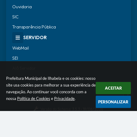
Ouvidoria
SIC
Transparência Pública
SERVIDOR
WebMail
SEI
Alô Servidor
Escola de Governo
Prefeitura Municipal de Ilhabela e os cookies: nosso
site usa cookies para melhorar a sua experiência de
Portal do Estagiário
ACEITAR
navegação. Ao continuar você concorda com a
nossa
Política de Cookies
e
Privacidade
.
PERSONALIZAR
Versão do Sistema:
3.5.3 - 19/06/2026
Portal atualizado em:
07/08/2026 18:07
Dados Abertos
© Copyright Instar - 2006-2026. Todos os direitos