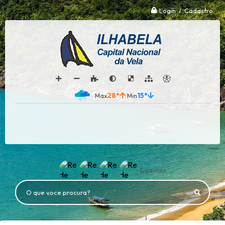
Login / Cadastro
28°
15°
Siga-nos
O que voce procura?