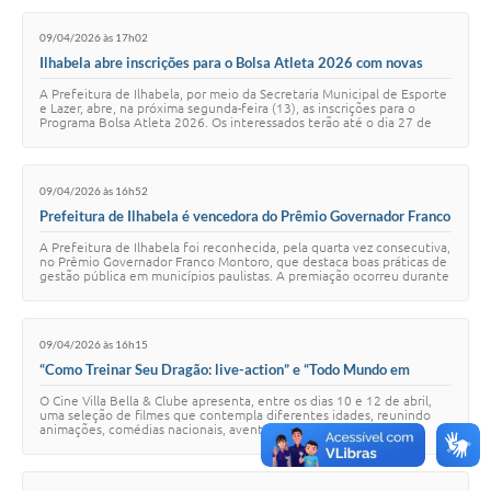
09/04/2026 às 17h02
Ilhabela abre inscrições para o Bolsa Atleta 2026 com novas
regras e critérios atualizados
A Prefeitura de Ilhabela, por meio da Secretaria Municipal de Esporte
e Lazer, abre, na próxima segunda-feira (13), as inscrições para o
Programa Bolsa Atleta 2026. Os interessados terão até o dia 27 de
abril para realiz…
09/04/2026 às 16h52
Prefeitura de Ilhabela é vencedora do Prêmio Governador Franco
Montoro pela quarta vez consecutiva
A Prefeitura de Ilhabela foi reconhecida, pela quarta vez consecutiva,
no Prêmio Governador Franco Montoro, que destaca boas práticas de
gestão pública em municípios paulistas. A premiação ocorreu durante
o 68º Congresso…
09/04/2026 às 16h15
“Como Treinar Seu Dragão: live-action” e “Todo Mundo em
Pânico 2” são destaques da programação do Cine Villa Bella &
O Cine Villa Bella & Clube apresenta, entre os dias 10 e 12 de abril,
Clube neste fim de semana
uma seleção de filmes que contempla diferentes idades, reunindo
animações, comédias nacionais, aventura e produções de grande
reconhecimento do públic…