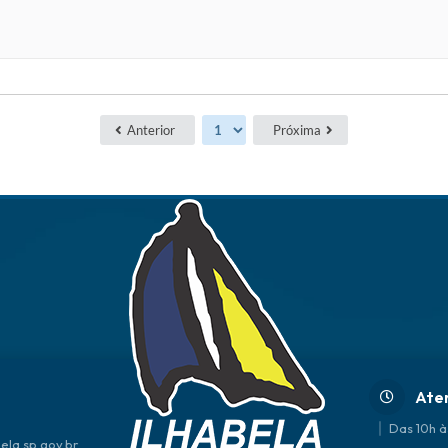
Anterior
Próxima
Ate
Das 10h à
ela.sp.gov.br