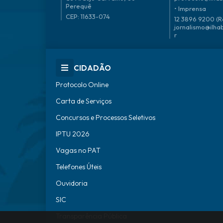
Perequê
• Imprensa
CEP: 11633-074
12 3896 9200 (R
jornalismo@ilha
r
CIDADÃO
Protocolo Online
Carta de Serviços
Concursos e Processos Seletivos
IPTU 2026
Vagas no PAT
Telefones Úteis
Ouvidoria
SIC
Transparência Pública