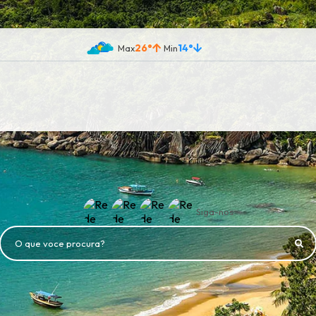
26°
14°
Siga-nos
O que voce procura?