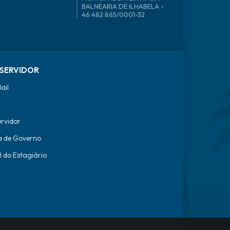
46.482.865/0001-32
SERVIDOR
ail
ervidor
a de Governo
l do Estagiário