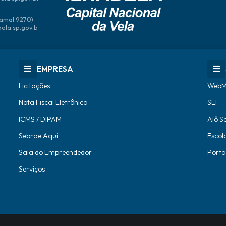
amal 9270)
bela.sp.gov.b
EMPRESA
Licitações
WebM
Nota Fiscal Eletrônica
SEI
ICMS / DIPAM
Alô S
Sebrae Aqui
Escol
Sala do Empreendedor
Porta
Serviços