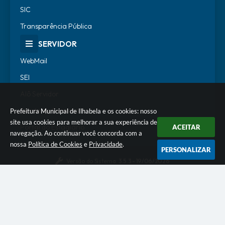
SIC
Transparência Pública
SERVIDOR
WebMail
SEI
Alô Servidor
Escola de Governo
Prefeitura Municipal de Ilhabela e os cookies: nosso
site usa cookies para melhorar a sua experiência de
Portal do Estagiário
ACEITAR
navegação. Ao continuar você concorda com a
nossa
Política de Cookies
e
Privacidade
.
PERSONALIZAR
Versão do Sistema:
3.5.3 - 19/06/2026
Portal atualizado em:
07/08/2026 18:07
Dados Abertos
© Copyright Instar - 2006-2026. Todos os direitos
reservados -
Instar Tecnologia