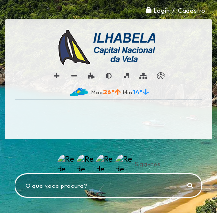
Login / Cadastro
26°
14°
Siga-nos
O que voce procura?