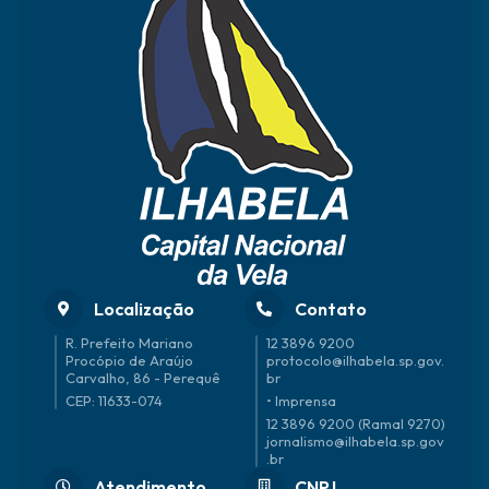
Localização
Contato
R. Prefeito Mariano
12 3896 9200
Procópio de Araújo
protocolo@ilhabela.sp.gov.
Carvalho, 86 - Perequê
br
CEP: 11633-074
• Imprensa
12 3896 9200 (Ramal 9270)
jornalismo@ilhabela.sp.gov
.br
Atendimento
CNPJ