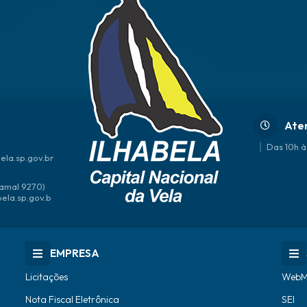
Ate
Das 10h à
ela.sp.gov.br
amal 9270)
bela.sp.gov.b
EMPRESA
Licitações
WebM
Nota Fiscal Eletrônica
SEI