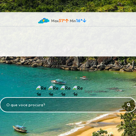
31°
16°
Siga-nos
O que voce procura?