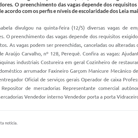
dores. O preenchimento das vagas depende dos requisitos 
e acordo com os perfis e níveis de escolaridade dos Leia ma
abela divulgou na quinta-feira (12/5) diversas vagas de e
es. O preenchimento das vagas depende dos requisitos exigido
datos. As vagas podem ser preenchidas, canceladas ou alterada
e Araújo Carvalho, nº 128, Perequê. Confira as vagas: Ajudan
uinas industriais Costureira em geral Cozinheiro de restauran
 doméstico arrumador Faxineiro Garçom Manicure Mecânico d
ntregador Oficial de serviços gerais Operador de caixa Profes
e Repositor de mercadorias Representante comercial autôn
rcadorias Vendedor interno Vendedor porta a porta Vidraceir
ta notícia.