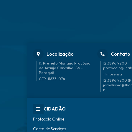
Localização
Contato
R. Prefeito Mariano Procópio
12 3896 9200
de Araújo Carvalho, 86 -
protocolo@ilhab
Perequê
• Imprensa
CEP: 11633-074
12 3896 9200 (R
jornalismo@ilha
r
CIDADÃO
Protocolo Online
Carta de Serviços