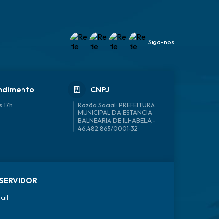
Siga-nos
ndimento
CNPJ
s 17h
46.482.865/0001-32
SERVIDOR
ail