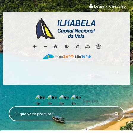
Login / Cadastro
26°
14°
Siga-nos
O que voce procura?