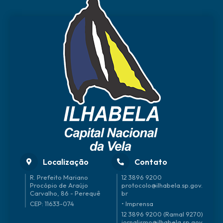
Localização
Contato
R. Prefeito Mariano
12 3896 9200
Procópio de Araújo
protocolo@ilhabela.sp.gov.
Carvalho, 86 - Perequê
br
CEP: 11633-074
• Imprensa
12 3896 9200 (Ramal 9270)
jornalismo@ilhabela.sp.gov