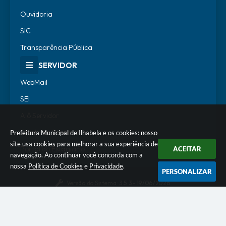
Ouvidoria
SIC
Transparência Pública
SERVIDOR
WebMail
SEI
Alô Servidor
Escola de Governo
Prefeitura Municipal de Ilhabela e os cookies: nosso
site usa cookies para melhorar a sua experiência de
Portal do Estagiário
ACEITAR
navegação. Ao continuar você concorda com a
nossa
Política de Cookies
e
Privacidade
.
PERSONALIZAR
Versão do Sistema:
3.5.3 - 19/06/2026
Portal atualizado em:
07/08/2026 18:07
Dados Abertos
© Copyright Instar - 2006-2026. Todos os direitos