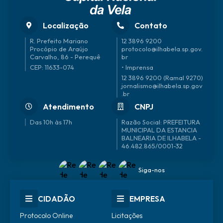
Localização
Contato
R. Prefeito Mariano
12 3896 9200
Procópio de Araújo
protocolo@ilhabela.sp.gov.
Carvalho, 86 - Perequê
br
CEP: 11633-074
• Imprensa
12 3896 9200 (Ramal 9270)
jornalismo@ilhabela.sp.gov
.br
Atendimento
CNPJ
Das 10h às 17h
46.482.865/0001-32
Siga-nos
CIDADÃO
EMPRESA
Protocolo Online
Licitações