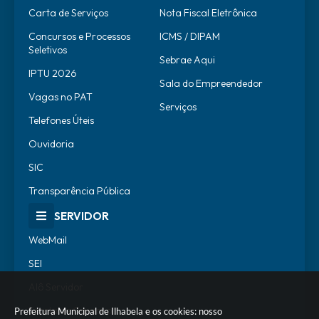
Carta de Serviços
Nota Fiscal Eletrônica
Concursos e Processos
ICMS / DIPAM
Seletivos
Sebrae Aqui
IPTU 2026
Sala do Empreendedor
Vagas no PAT
Serviços
Telefones Úteis
Ouvidoria
SIC
Transparência Pública
SERVIDOR
WebMail
SEI
Alô Servidor
Escola de Governo
Prefeitura Municipal de Ilhabela e os cookies: nosso