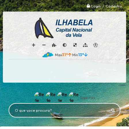
Login / Cadastro
31°
13°
Siga-nos
O que voce procura?