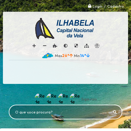
Login / Cadastro
26°
14°
Siga-nos
O que voce procura?