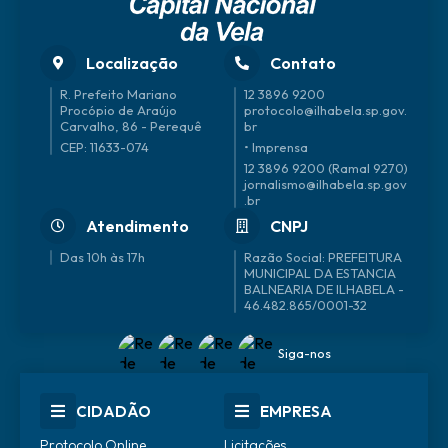
Localização
Contato
R. Prefeito Mariano
12 3896 9200
Procópio de Araújo
protocolo@ilhabela.sp.gov.
Carvalho, 86 - Perequê
br
CEP: 11633-074
• Imprensa
12 3896 9200 (Ramal 9270)
jornalismo@ilhabela.sp.gov
.br
Atendimento
CNPJ
Das 10h às 17h
46.482.865/0001-32
Siga-nos
CIDADÃO
EMPRESA
Protocolo Online
Licitações