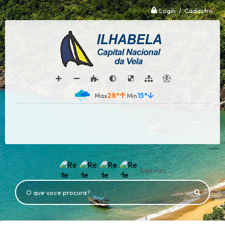
Login / Cadastro
28°
15°
Siga-nos
O que voce procura?