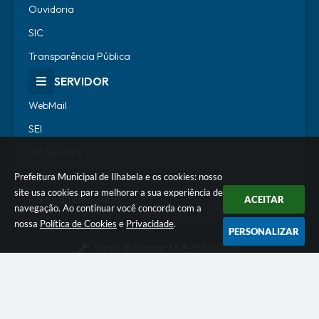
Ouvidoria
SIC
Transparência Pública
SERVIDOR
WebMail
SEI
Alô Servidor
Escola de Governo
Prefeitura Municipal de Ilhabela e os cookies: nosso
site usa cookies para melhorar a sua experiência de
Portal do Estagiário
ACEITAR
navegação. Ao continuar você concorda com a
nossa
Política de Cookies
e
Privacidade
.
PERSONALIZAR
Versão do Sistema:
3.5.3 - 19/06/2026
Portal atualizado em:
07/08/2026 18:07
Dados Abertos
© Copyright Instar - 2006-2026. Todos os direitos
reservados -
Instar Tecnologia