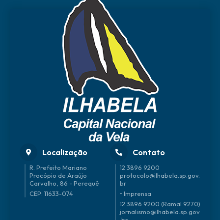
Localização
Contato
R. Prefeito Mariano
12 3896 9200
Procópio de Araújo
protocolo@ilhabela.sp.gov.
Carvalho, 86 - Perequê
br
CEP: 11633-074
• Imprensa
12 3896 9200 (Ramal 9270)
jornalismo@ilhabela.sp.gov
.br