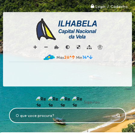
Login / Cadastro
26°
14°
Siga-nos
O que voce procura?