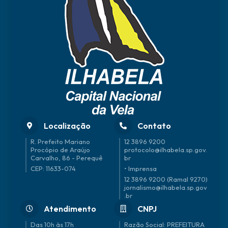
Localização
Contato
R. Prefeito Mariano
12 3896 9200
Procópio de Araújo
protocolo@ilhabela.sp.gov.
Carvalho, 86 - Perequê
br
CEP: 11633-074
• Imprensa
12 3896 9200 (Ramal 9270)
jornalismo@ilhabela.sp.gov
.br
Atendimento
CNPJ
Das 10h às 17h