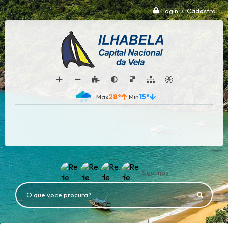
Login / Cadastro
28°
15°
Siga-nos
O que voce procura?