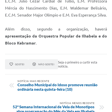
E.C.M. Julio Cezar Cardial de Tullio, E.M. Professora
Mércia do Nascimento Dias, E.M. Waldemar Belisário,
E.C.M. Senador Major Olímpio e E.M. Eva Esperança Silva.
Além disso, segundo a organização, haverá
apresentação da Orquestra Popular de Ilhabela e do
Bloco Kebramar
.
Seja o primeiro a curtir esta
GOSTEI
NÃO GOSTEI
notícia.
NOTÍCIA MAIS RECENTE
Conselho Municipal do Idoso promove reunião
ordinária nesta quinta-feira (10)
NOTÍCIA MENOS RECENTE
52ª Semana Internacional de Vela de Monotipos
abre programação do Mês da Vela em Ilhabela