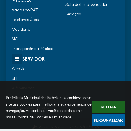
IPTU 2026
Sala do Empreendedor
Vagas no PAT
Serviços
Telefones Úteis
Ouvidoria
SIC
Transparência Pública
SERVIDOR
WebMail
SEI
Alô Servidor
Escola de Governo
Prefeitura Municipal de Ilhabela e os cookies: nosso
site usa cookies para melhorar a sua experiência de
ACEITAR
Portal do Estagiário
navegação. Ao continuar você concorda com a
nossa
Política de Cookies
e
Privacidade
.
PERSONALIZAR
Versão do Sistema:
3.5.3 - 19/06/2026