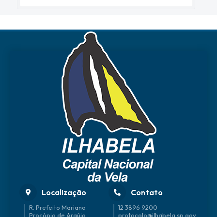
Localização
Contato
R. Prefeito Mariano
12 3896 9200
Procópio de Araújo
protocolo@ilhabela.sp.gov.