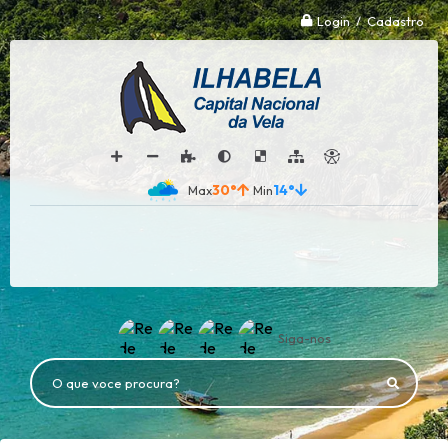
Login / Cadastro
30°
14°
Siga-nos
O que voce procura?