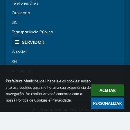
Telefones Úteis
Ouvidoria
SIC
Transparência Pública
SERVIDOR
WebMail
SEI
Alô Servidor
Escola de Governo
Prefeitura Municipal de Ilhabela e os cookies: nosso
site usa cookies para melhorar a sua experiência de
Portal do Estagiário
ACEITAR
navegação. Ao continuar você concorda com a
nossa
Política de Cookies
e
Privacidade
.
PERSONALIZAR
Versão do Sistema:
3.5.3 - 19/06/2026
Portal atualizado em:
06/08/2026 16:56
Dados Abertos