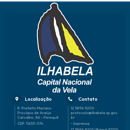
Localização
Contato
R. Prefeito Mariano
12 3896 9200
Procópio de Araújo
protocolo@ilhabela.sp.gov.
Carvalho, 86 - Perequê
br
CEP: 11633-074
• Imprensa
12 3896 9200 (Ramal 9270)