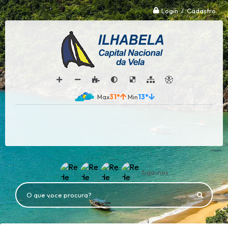
Login / Cadastro
31°
13°
Siga-nos
O que voce procura?