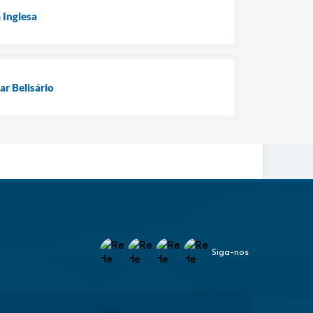
 Inglesa
r Belisário
Siga-nos