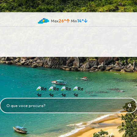
26°
14°
Siga-nos
O que voce procura?