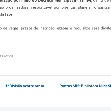
alizado por meio do Decreto Municipal nº 11.494
, de 12 de
organizadora, responsável por orientar, planejar, organiz
da fase.
e vagas, prazos de inscrição, etapas e requisitos será divulg
ta notícia.
 – 1ª Divisão ocorre nesta
Pontos MIS: Biblioteca Nilce S