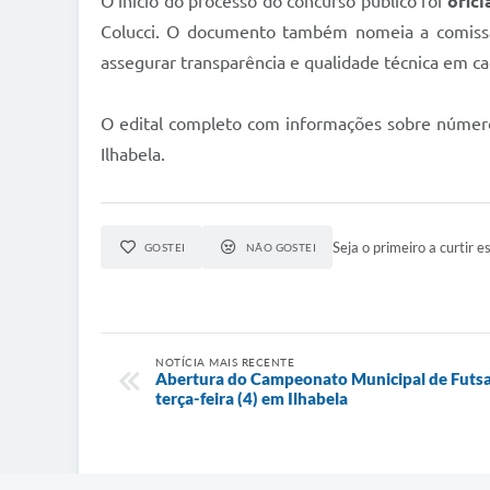
O início do processo do concurso público foi
ofici
Colucci. O documento também nomeia a comissão 
assegurar transparência e qualidade técnica em ca
O edital completo com informações sobre número d
Ilhabela.
Seja o primeiro a curtir es
GOSTEI
NÃO GOSTEI
NOTÍCIA MAIS RECENTE
Abertura do Campeonato Municipal de Futsal
terça-feira (4) em Ilhabela