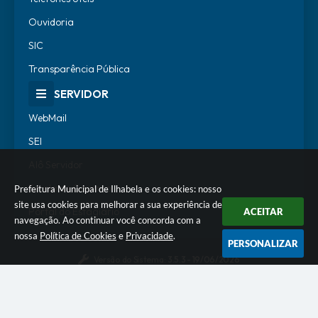
Ouvidoria
SIC
Transparência Pública
SERVIDOR
WebMail
SEI
Alô Servidor
Escola de Governo
Prefeitura Municipal de Ilhabela e os cookies: nosso
site usa cookies para melhorar a sua experiência de
Portal do Estagiário
ACEITAR
navegação. Ao continuar você concorda com a
nossa
Política de Cookies
e
Privacidade
.
PERSONALIZAR
Versão do Sistema:
3.5.3 - 19/06/2026
Portal atualizado em:
06/08/2026 18:07
Dados Abertos