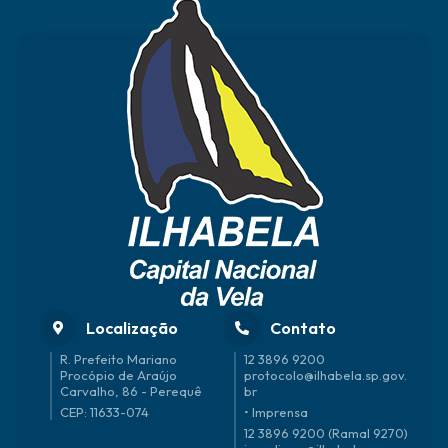
Localização
Contato
R. Prefeito Mariano
12 3896 9200
Procópio de Araújo
protocolo@ilhabela.sp.gov.
Carvalho, 86 - Perequê
br
CEP: 11633-074
• Imprensa
12 3896 9200 (Ramal 9270)