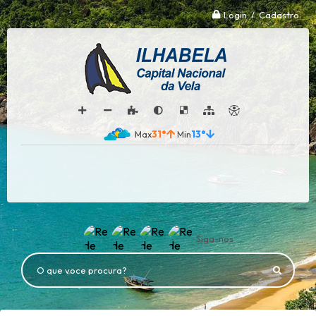
Login / Cadastro
31°
13°
Siga-nos
O que voce procura?