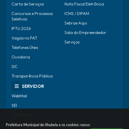
Carta de Serviços
Nota Fiscal Eletrônica
Concursos e Processos
ICMS / DIPAM
Seletivos
Sebrae Aqui
IPTU 2026
Sala do Empreendedor
Vagas no PAT
Serviços
Telefones Úteis
Ouvidoria
SIC
Transparência Pública
SERVIDOR
WebMail
SEI
Alô Servidor
Escola de Governo
Prefeitura Municipal de Ilhabela e os cookies: nosso