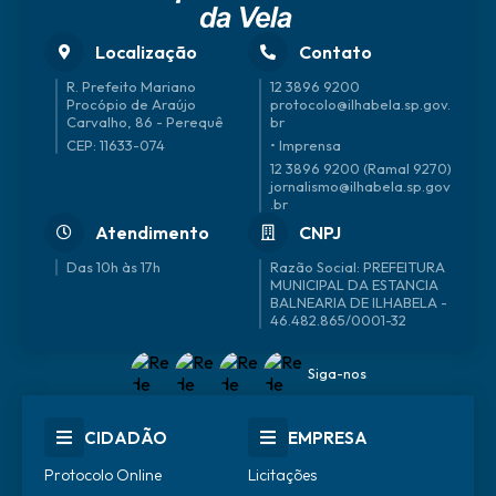
Localização
Contato
R. Prefeito Mariano
12 3896 9200
Procópio de Araújo
protocolo@ilhabela.sp.gov.
Carvalho, 86 - Perequê
br
CEP: 11633-074
• Imprensa
12 3896 9200 (Ramal 9270)
jornalismo@ilhabela.sp.gov
.br
Atendimento
CNPJ
Das 10h às 17h
46.482.865/0001-32
Siga-nos
CIDADÃO
EMPRESA
Protocolo Online
Licitações