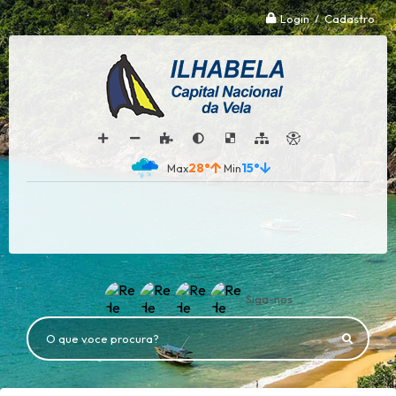
Login / Cadastro
28°
15°
Siga-nos
O que voce procura?