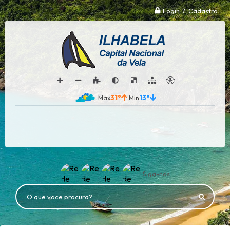
Login / Cadastro
31°
13°
Siga-nos
O que voce procura?