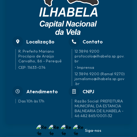
Localização
Contato
R. Prefeito Mariano
12 3896 9200
Procópio de Araújo
protocolo@ilhabela.sp.gov.
Carvalho, 86 - Perequê
br
CEP: 11633-074
• Imprensa
12 3896 9200 (Ramal 9270)
jornalismo@ilhabela.sp.gov
.br
Atendimento
CNPJ
Das 10h às 17h
46.482.865/0001-32
Siga-nos