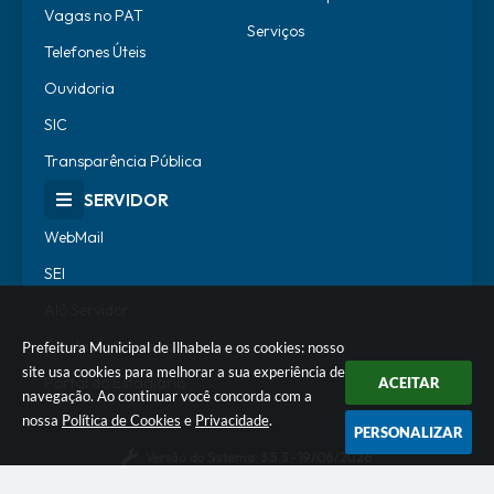
Vagas no PAT
Serviços
Telefones Úteis
Ouvidoria
SIC
Transparência Pública
SERVIDOR
WebMail
SEI
Alô Servidor
Escola de Governo
Prefeitura Municipal de Ilhabela e os cookies: nosso
site usa cookies para melhorar a sua experiência de
Portal do Estagiário
ACEITAR
navegação. Ao continuar você concorda com a
nossa
Política de Cookies
e
Privacidade
.
PERSONALIZAR
Versão do Sistema:
3.5.3 - 19/06/2026
Portal atualizado em:
07/08/2026 18:07
Dados Abertos