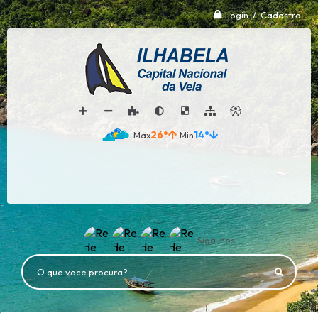
Login / Cadastro
26°
14°
Siga-nos
O que voce procura?