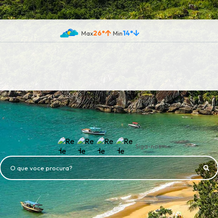
26°
14°
Siga-nos
O que voce procura?