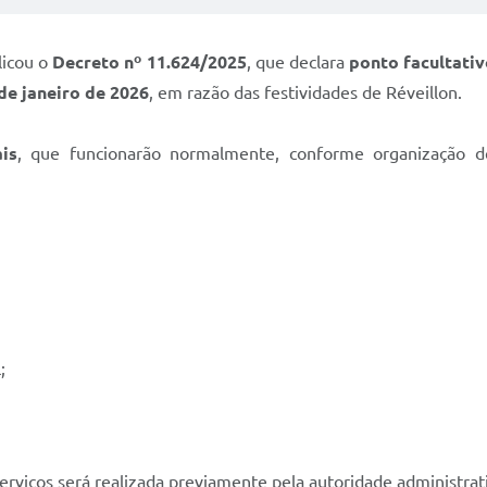
licou o
Decreto nº 11.624/2025
, que declara
ponto facultati
de janeiro de 2026
, em razão das festividades de Réveillon.
is
, que funcionarão normalmente, conforme organização de
;
erviços será realizada previamente pela autoridade administra