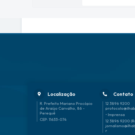
Localização
Contato
R. Prefeito Mariano Procópio
12 3896 9200
de Araújo Carvalho, 86 -
protocolo@ilhab
Perequê
• Imprensa
CEP: 11633-074
12 3896 9200 (R
jornalismo@ilha
r