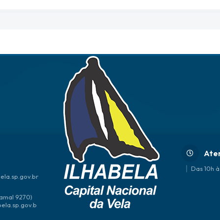
Ate
Das 10h à
ela.sp.gov.br
amal 9270)
bela.sp.gov.b