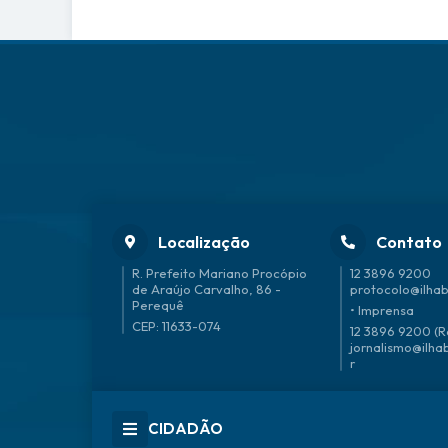
Localização
Contato
R. Prefeito Mariano Procópio
12 3896 9200
de Araújo Carvalho, 86 -
protocolo@ilhab
Perequê
• Imprensa
CEP: 11633-074
12 3896 9200 (R
jornalismo@ilha
r
CIDADÃO