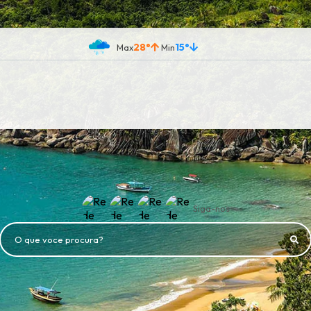
28°
15°
Siga-nos
O que voce procura?