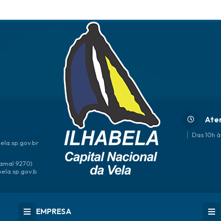
Ate
Das 10h à
ela.sp.gov.br
amal 9270)
bela.sp.gov.b
EMPRESA