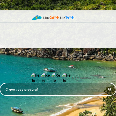
26°
14°
Siga-nos
O que voce procura?