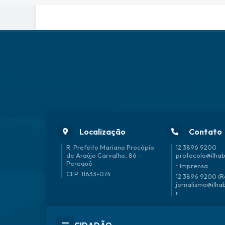
Localização
Contato
R. Prefeito Mariano Procópio
12 3896 9200
de Araújo Carvalho, 86 -
protocolo@ilhab
Perequê
• Imprensa
CEP: 11633-074
12 3896 9200 (R
jornalismo@ilha
r