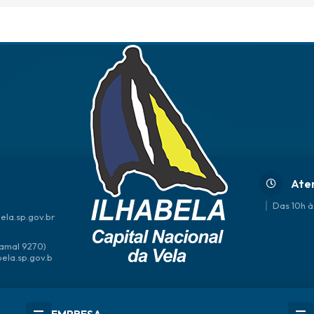
Ate
Das 10h à
ela.sp.gov.br
amal 9270)
bela.sp.gov.b