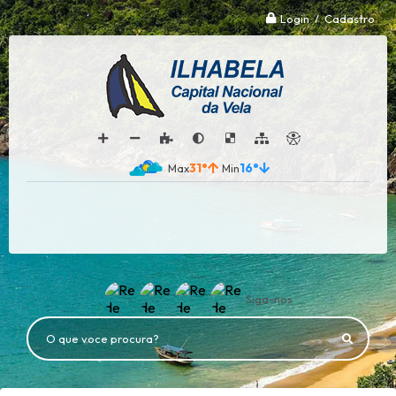
Login / Cadastro
31°
16°
Siga-nos
O que voce procura?