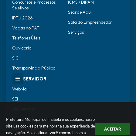
Concursos e Processos
ICMS / DIPAM
Seletivos
Sebrae Aqui
IPTU 2026
Sala do Empreendedor
Vagas no PAT
Serviços
Telefones Úteis
Ouvidoria
SIC
Transparência Pública
SERVIDOR
WebMail
SEI
Alô Servidor
Escola de Governo
Prefeitura Municipal de Ilhabela e os cookies: nosso
site usa cookies para melhorar a sua experiência de
Portal do Estagiário
ACEITAR
navegação. Ao continuar você concorda com a