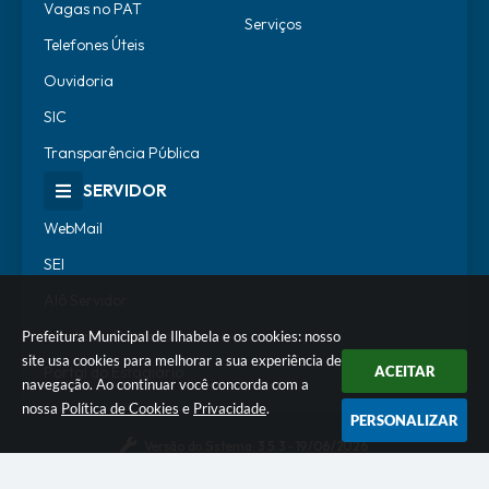
Vagas no PAT
Serviços
Telefones Úteis
Ouvidoria
SIC
Transparência Pública
SERVIDOR
WebMail
SEI
Alô Servidor
Escola de Governo
Prefeitura Municipal de Ilhabela e os cookies: nosso
site usa cookies para melhorar a sua experiência de
Portal do Estagiário
ACEITAR
navegação. Ao continuar você concorda com a
nossa
Política de Cookies
e
Privacidade
.
PERSONALIZAR
Versão do Sistema:
3.5.3 - 19/06/2026
Portal atualizado em:
07/08/2026 18:07
Dados Abertos