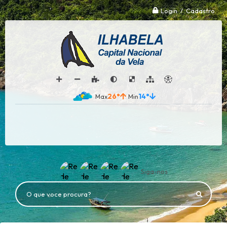
Login / Cadastro
26°
14°
Siga-nos
O que voce procura?