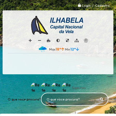
Login / Cadastro
18°
12°
Siga-nos
O que voce procura?