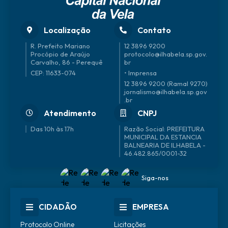
Localização
Contato
R. Prefeito Mariano
12 3896 9200
Procópio de Araújo
protocolo@ilhabela.sp.gov.
Carvalho, 86 - Perequê
br
CEP: 11633-074
• Imprensa
12 3896 9200 (Ramal 9270)
jornalismo@ilhabela.sp.gov
.br
Atendimento
CNPJ
Das 10h às 17h
46.482.865/0001-32
Siga-nos
CIDADÃO
EMPRESA
Protocolo Online
Licitações