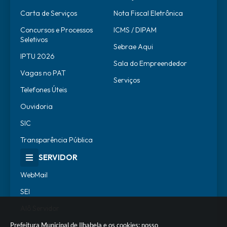
Carta de Serviços
Nota Fiscal Eletrônica
Concursos e Processos
ICMS / DIPAM
Seletivos
Sebrae Aqui
IPTU 2026
Sala do Empreendedor
Vagas no PAT
Serviços
Telefones Úteis
Ouvidoria
SIC
Transparência Pública
SERVIDOR
WebMail
SEI
Alô Servidor
Escola de Governo
Prefeitura Municipal de Ilhabela e os cookies: nosso