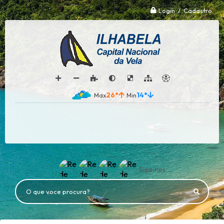
Login / Cadastro
26°
14°
Siga-nos
O que voce procura?