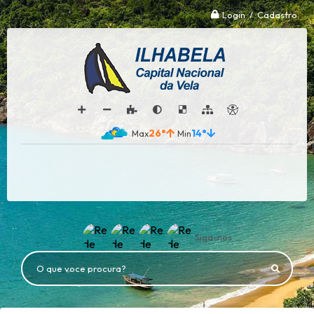
Login / Cadastro
26°
14°
Siga-nos
O que voce procura?