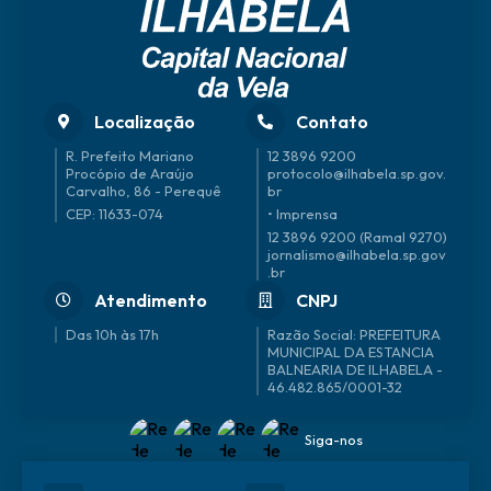
Localização
Contato
R. Prefeito Mariano
12 3896 9200
Procópio de Araújo
protocolo@ilhabela.sp.gov.
Carvalho, 86 - Perequê
br
CEP: 11633-074
• Imprensa
12 3896 9200 (Ramal 9270)
jornalismo@ilhabela.sp.gov
.br
Atendimento
CNPJ
Das 10h às 17h
46.482.865/0001-32
Siga-nos