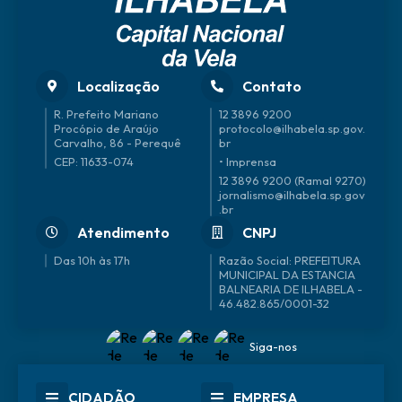
Localização
Contato
R. Prefeito Mariano
12 3896 9200
Procópio de Araújo
protocolo@ilhabela.sp.gov.
Carvalho, 86 - Perequê
br
CEP: 11633-074
• Imprensa
12 3896 9200 (Ramal 9270)
jornalismo@ilhabela.sp.gov
.br
Atendimento
CNPJ
Das 10h às 17h
46.482.865/0001-32
Siga-nos
CIDADÃO
EMPRESA