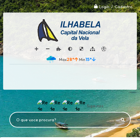
Login / Cadastro
28°
15°
Siga-nos
O que voce procura?