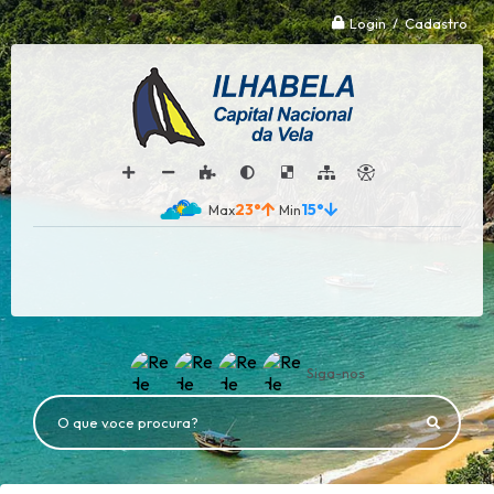
Login / Cadastro
23°
15°
Siga-nos
O que voce procura?