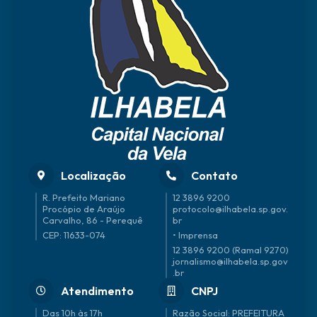
Localização
Contato
R. Prefeito Mariano
12 3896 9200
Procópio de Araújo
protocolo@ilhabela.sp.gov.
Carvalho, 86 - Perequê
br
CEP: 11633-074
• Imprensa
12 3896 9200 (Ramal 9270)
jornalismo@ilhabela.sp.gov
.br
Atendimento
CNPJ
Das 10h às 17h