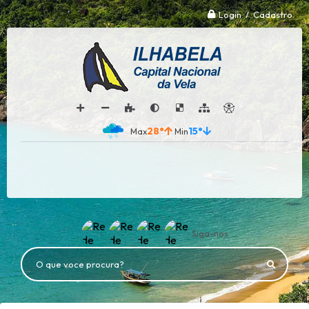
Login / Cadastro
28°
15°
Siga-nos
O que voce procura?