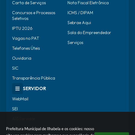
Carta de Serviços
Nota Fiscal Eletrônica
Concursos e Processos
ICMS / DIPAM
Seletivos
Sebrae Aqui
IPTU 2026
Sala do Empreendedor
Vagas no PAT
Serviços
Telefones Úteis
Ouvidoria
SIC
Transparência Pública
SERVIDOR
WebMail
SEI
Alô Servidor
Escola de Governo
Prefeitura Municipal de Ilhabela e os cookies: nosso