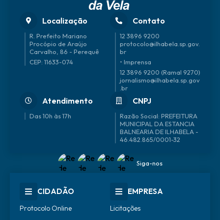
Localização
Contato
R. Prefeito Mariano
12 3896 9200
Procópio de Araújo
protocolo@ilhabela.sp.gov.
Carvalho, 86 - Perequê
br
CEP: 11633-074
• Imprensa
12 3896 9200 (Ramal 9270)
jornalismo@ilhabela.sp.gov
.br
Atendimento
CNPJ
Das 10h às 17h
46.482.865/0001-32
Siga-nos
CIDADÃO
EMPRESA
Protocolo Online
Licitações