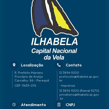
Localização
Contato
R. Prefeito Mariano
12 3896 9200
Procópio de Araújo
protocolo@ilhabela.sp.gov.
Carvalho, 86 - Perequê
br
CEP: 11633-074
• Imprensa
12 3896 9200 (Ramal 9270)
jornalismo@ilhabela.sp.gov
.br
Atendimento
CNPJ