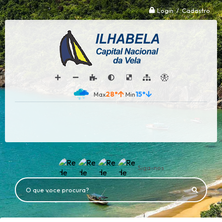
Login / Cadastro
28°
15°
Siga-nos
O que voce procura?