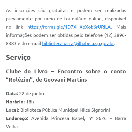
As inscrições são gratuitas e podem ser realizadas
previamente por meio de formulário online, disponível
no link
https://forms.gle/1D7XHXpXob6rURiLA
. Mais
informações podem ser obtidas pelo telefone (12) 3896-
8383 e do e-mail
bibliotecabarra@ilhabela.sp.gov.br
.
Serviço
Clube do Livro – Encontro sobre o conto
“Rolézim”, de Geovani Martins
Data:
22 de junho
Horário:
18h
Local:
Biblioteca Pública Municipal Nilce Signorini
Endereço:
Avenida Princesa Isabel, nº 2626 – Barra
Velha