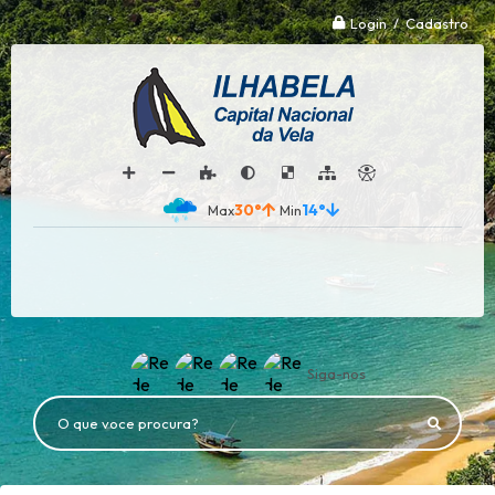
Login / Cadastro
30°
14°
Siga-nos
O que voce procura?