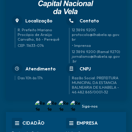
Localização
Contato
R. Prefeito Mariano
12 3896 9200
Procópio de Araújo
protocolo@ilhabela.sp.gov.
Carvalho, 86 - Perequê
br
CEP: 11633-074
• Imprensa
12 3896 9200 (Ramal 9270)
jornalismo@ilhabela.sp.gov
.br
Atendimento
CNPJ
Das 10h às 17h
46.482.865/0001-32
Siga-nos
CIDADÃO
EMPRESA