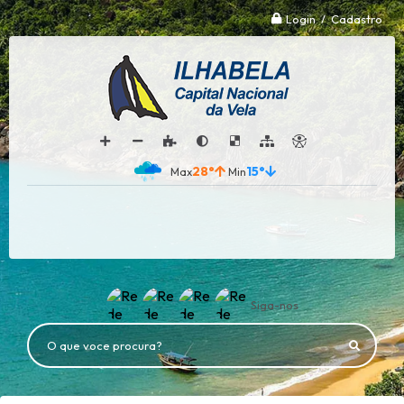
Login / Cadastro
28°
15°
Siga-nos
O que voce procura?