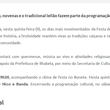
, novenas e o tradicional leilão fazem parte da programaçã
a, nesta quinta-feira (9), os dias mais movimentados da Festa 
de história, a festividade mantém vivas as tradições caiçaras 
a comunidade.
ntará com quermesse, música ao vivo e atividades religiosa
poio da Prefeitura de Ilhabela, por meio da Secretaria de Cultu
19h30
, acompanhando o clima de festa no Bonete. Nesta quinta
de
Nico e Banda
. Encerrando a programação cultural, no sába
al