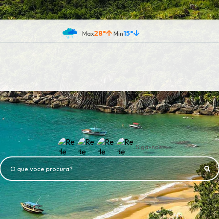
28°
15°
Siga-nos
O que voce procura?