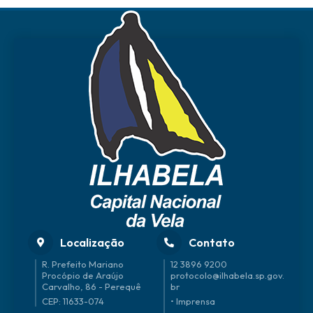
Localização
Contato
R. Prefeito Mariano
12 3896 9200
Procópio de Araújo
protocolo@ilhabela.sp.gov.
Carvalho, 86 - Perequê
br
CEP: 11633-074
• Imprensa