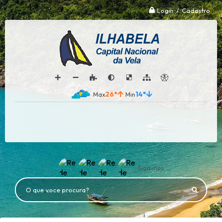
Login / Cadastro
26°
14°
Siga-nos
O que voce procura?