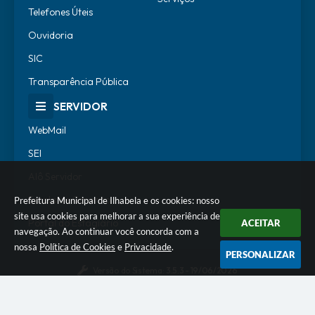
Telefones Úteis
Ouvidoria
SIC
Transparência Pública
SERVIDOR
WebMail
SEI
Alô Servidor
Escola de Governo
Prefeitura Municipal de Ilhabela e os cookies: nosso
site usa cookies para melhorar a sua experiência de
Portal do Estagiário
ACEITAR
navegação. Ao continuar você concorda com a
nossa
Política de Cookies
e
Privacidade
.
PERSONALIZAR
Versão do Sistema:
3.5.3 - 19/06/2026
Portal atualizado em:
07/08/2026 18:07
Dados Abertos