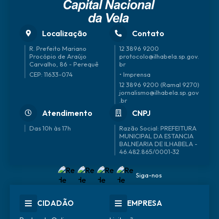
Localização
Contato
R. Prefeito Mariano
12 3896 9200
Procópio de Araújo
protocolo@ilhabela.sp.gov.
Carvalho, 86 - Perequê
br
CEP: 11633-074
• Imprensa
12 3896 9200 (Ramal 9270)
jornalismo@ilhabela.sp.gov
.br
Atendimento
CNPJ
Das 10h às 17h
46.482.865/0001-32
Siga-nos
CIDADÃO
EMPRESA