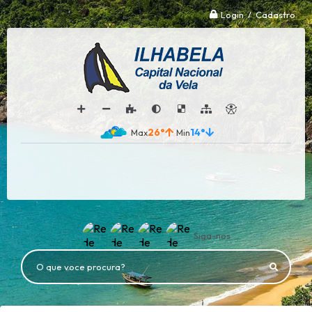
Login / Cadastro
26°
14°
Siga-nos
O que voce procura?