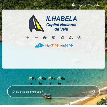
Login / Cadastro
31°
16°
Siga-nos
O que voce procura?