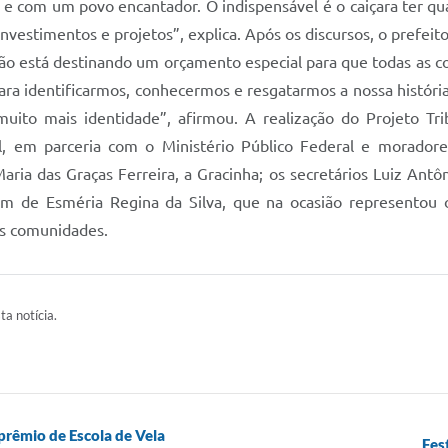
s e com um povo encantador. O indispensável é o caiçara ter qu
investimentos e projetos”, explica. Após os discursos, o prefei
tão está destinando um orçamento especial para que todas as c
para identificarmos, conhecermos e resgatarmos a nossa histór
ito mais identidade”, afirmou. A realização do Projeto Tri
l, em parceria com o Ministério Público Federal e moradores
ria das Graças Ferreira, a Gracinha; os secretários Luiz Ant
lém de Esméria Regina da Silva, que na ocasião representou 
as comunidades.
ta notícia.
 prêmio de Escola de Vela
Fes