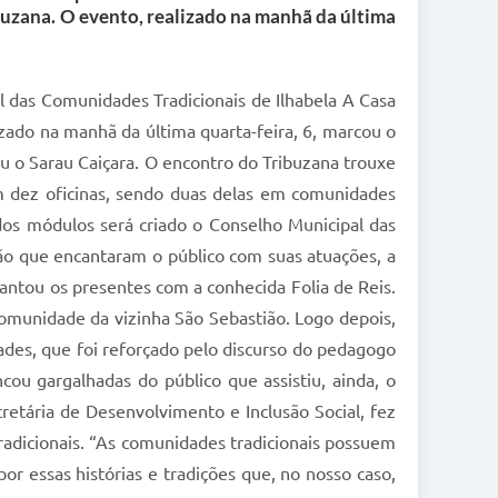
ibuzana. O evento, realizado na manhã da última
l das Comunidades Tradicionais de Ilhabela A Casa
izado na manhã da última quarta-feira, 6, marcou o
u o Sarau Caiçara. O encontro do Tribuzana trouxe
ram dez oficinas, sendo duas delas em comunidades
dos módulos será criado o Conselho Municipal das
tião que encantaram o público com suas atuações, a
vantou os presentes com a conhecida Folia de Reis.
omunidade da vizinha São Sebastião. Logo depois,
idades, que foi reforçado pelo discurso do pedagogo
cou gargalhadas do público que assistiu, ainda, o
cretária de Desenvolvimento e Inclusão Social, fez
radicionais. “As comunidades tradicionais possuem
or essas histórias e tradições que, no nosso caso,