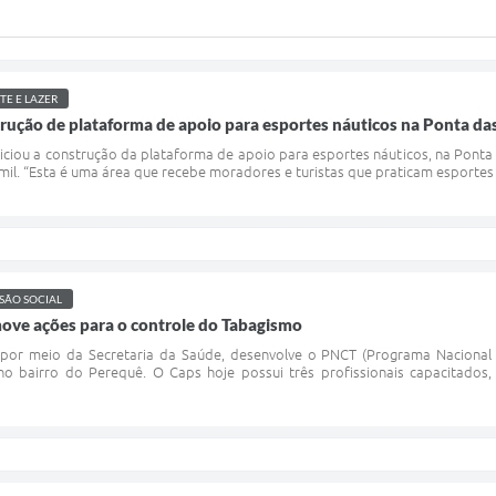
TE E LAZER
strução de plataforma de apoio para esportes náuticos na Ponta da
iniciou a construção da plataforma de apoio para esportes náuticos, na Ponta
mil. “Esta é uma área que recebe moradores e turistas que praticam esportes 
SÃO SOCIAL
move ações para o controle do Tabagismo
a, por meio da Secretaria da Saúde, desenvolve o PNCT (Programa Naciona
o no bairro do Perequê. O Caps hoje possui três profissionais capacitados