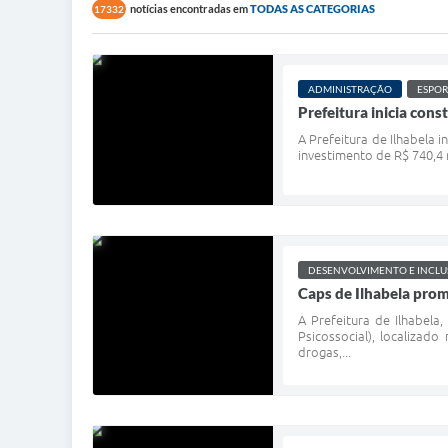
notícias encontradas em
TODAS AS CATEGORIAS
17332
ADMINISTRAÇÃO
ESPOR
Prefeitura inicia con
A Prefeitura de Ilhabela 
investimento de R$ 740,4 
DESENVOLVIMENTO E INCLU
Caps de Ilhabela pro
A Prefeitura de Ilhabel
Psicossocial), localizad
drogas,...