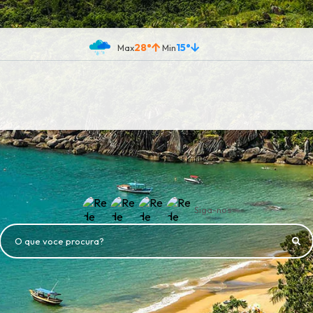
28°
15°
Siga-nos
O que voce procura?