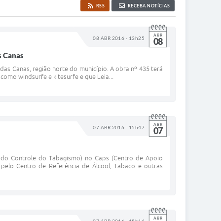
RSS
RECEBA NOTÍCIAS
ABR
08 ABR 2016 - 13h25
08
s Canas
 das Canas, região norte do município. A obra nº 435 terá
como windsurfe e kitesurfe e que Leia...
ABR
07 ABR 2016 - 15h47
07
l do Controle do Tabagismo) no Caps (Centro de Apoio
, pelo Centro de Referência de Álcool, Tabaco e outras
ABR
07 ABR 2016 - 15h16