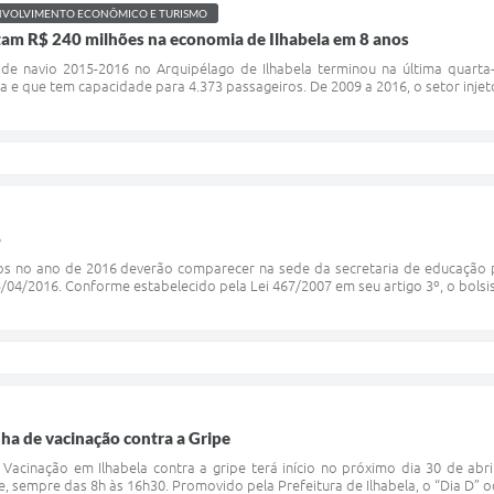
NVOLVIMENTO ECONÔMICO E TURISMO
etam R$ 240 milhões na economia de Ilhabela em 8 anos
de navio 2015-2016 no Arquipélago de Ilhabela terminou na última quarta
ra e que tem capacidade para 4.373 passageiros. De 2009 a 2016, o setor injet
6
os no ano de 2016 deverão comparecer na sede da secretaria de educação p
04/2016. Conforme estabelecido pela Lei 467/2007 em seu artigo 3º, o bolsist
nha de vacinação contra a Gripe
acinação em Ilhabela contra a gripe terá início no próximo dia 30 de abri
, sempre das 8h às 16h30. Promovido pela Prefeitura de Ilhabela, o “Dia D” 