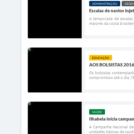
ADMINISTRAÇÃO
DESE
Escalas de navios inj
A temporada de escalas 
maiores da costa brasilei
EDUCAÇÃO
AOS BOLSISTAS 201
Os bolsistas contemplad
compromisso até o dia 15/
SAÚDE
Ilhabela inicia campa
A Campanha Nacional de V
unidades básicas de saúde