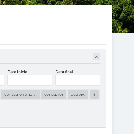
Data inicial
Data final
CONSELHO TUTELAR
CONSELHOS
CULTURA
DEFESA CIVIL
DESENV