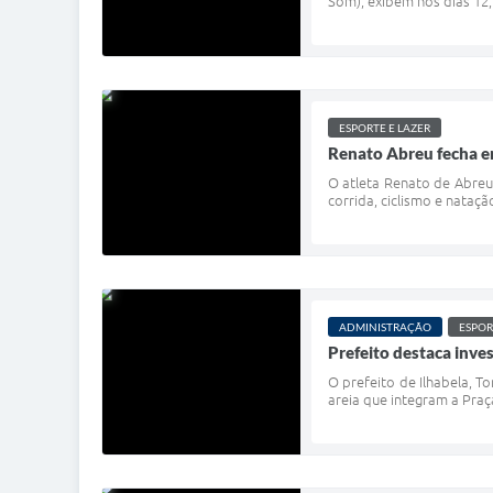
Som), exibem nos dias 12,
ESPORTE E LAZER
Renato Abreu fecha e
O atleta Renato de Abreu 
corrida, ciclismo e nataç
ADMINISTRAÇÃO
ESPOR
Prefeito destaca inve
O prefeito de Ilhabela, T
areia que integram a Praç