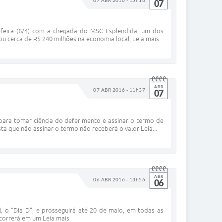
07
-feira (6/4) com a chegada do MSC Esplendida, um dos
ou cerca de R$ 240 milhões na economia local, Leia mais
ABR
07 ABR 2016 - 11h37
07
ara tomar ciência do deferimento e assinar o termo de
a que não assinar o termo não receberá o valor Leia...
ABR
06 ABR 2016 - 13h56
06
l, o “Dia D”, e prosseguirá até 20 de maio, em todas as
ocorrerá em um Leia mais