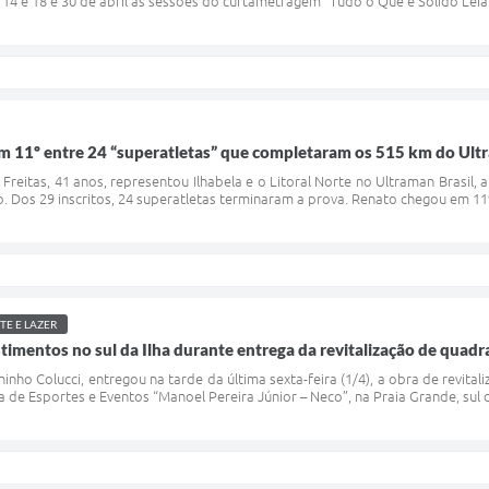
 14 e 18 e 30 de abril as sessões do curtametragem “Tudo o Que é Sólido Leia
m 11º entre 24 “superatletas” que completaram os 515 km do Ultr
Freitas, 41 anos, representou Ilhabela e o Litoral Norte no Ultraman Brasil,
ão. Dos 29 inscritos, 24 superatletas terminaram a prova. Renato chegou em 11
TE E LAZER
stimentos no sul da Ilha durante entrega da revitalização de quad
oninho Colucci, entregou na tarde da última sexta-feira (1/4), a obra de revit
a de Esportes e Eventos “Manoel Pereira Júnior – Neco”, na Praia Grande, sul d