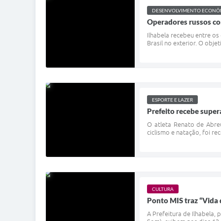
DESENVOLVIMENTO ECONÔM
Operadores russos co
Ilhabela recebeu entre os
Brasil no exterior. O obje
ESPORTE E LAZER
Prefeito recebe super
O atleta Renato de Abreu
ciclismo e natação, foi re
CULTURA
Ponto MIS traz “Vida 
A Prefeitura de Ilhabela,