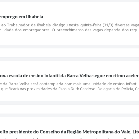
 emprego em Ilhabela
o Trabalhador de Ilhabela divulgou nesta quinta-feira (31/3) diversas va
bilidade dos empregadores. O preenchimento das vagas depende dos requis
nova escola de ensino infantil da Barra Velha segue em ritmo acele
e da Barra Velha será contemplada com mais uma unidade de ensino infantil c
 que ficará nas proximidades da Escola Ruth Cardoso, Delegacia de Polícia, C
leito presidente do Conselho da Região Metropolitana do Vale, Lit