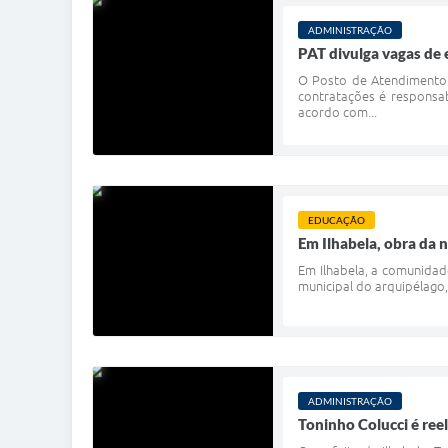
ADMINISTRAÇÃO
PAT divulga vagas de
O Posto de Atendimento a
contratações é responsa
acordo com...
EDUCAÇÃO
Em Ilhabela, obra da 
Em Ilhabela, a comunidad
municipal do arquipélago,
ADMINISTRAÇÃO
Toninho Colucci é ree