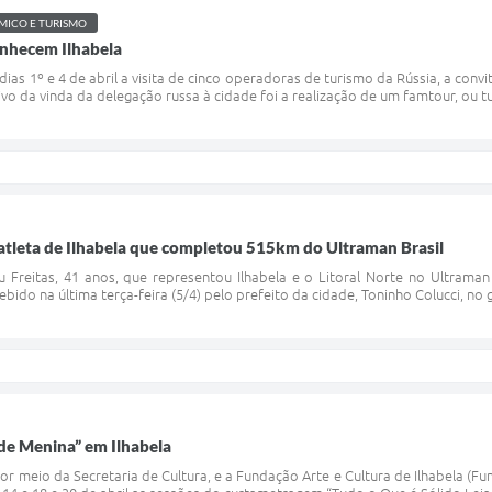
ICO E TURISMO
nhecem Ilhabela
 dias 1º e 4 de abril a visita de cinco operadoras de turismo da Rússia, a co
tivo da vinda da delegação russa à cidade foi a realização de um famtour, ou tu
atleta de Ilhabela que completou 515km do Ultraman Brasil
 Freitas, 41 anos, que representou Ilhabela e o Litoral Norte no Ultraman
cebido na última terça-feira (5/4) pelo prefeito da cidade, Toninho Colucci, no
de Menina” em Ilhabela
 por meio da Secretaria de Cultura, e a Fundação Arte e Cultura de Ilhabela 