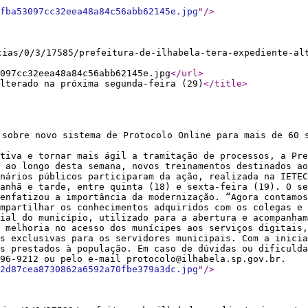
fba53097cc32eea48a84c56abb62145e.jpg
"
/>
cias/0/3/17585/prefeitura-de-ilhabela-tera-expediente-al
097cc32eea48a84c56abb62145e.jpg
</url
>
alterado na próxima segunda-feira (29)
</title
>
 sobre novo sistema de Protocolo Online para mais de 60 
tiva e tornar mais ágil a tramitação de processos, a Pre
 ao longo desta semana, novos treinamentos destinados ao
nários públicos participaram da ação, realizada na IETEC
anhã e tarde, entre quinta (18) e sexta-feira (19). O se
enfatizou a importância da modernização. “Agora contamo
ompartilhar os conhecimentos adquiridos com os colegas e 
ial do município, utilizado para a abertura e acompanham
a melhoria no acesso dos munícipes aos serviços digitais,
s exclusivas para os servidores municipais. Com a inicia
s prestados à população. Em caso de dúvidas ou dificulda
96-9212 ou pelo e-mail protocolo@ilhabela.sp.gov.br.
2d87cea8730862a6592a70fbe379a3dc.jpg
"
/>