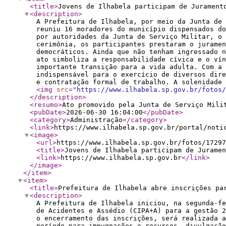
<title
>
Jovens de Ilhabela participam de Jurament
<description
>
A Prefeitura de Ilhabela, por meio da Junta de 
reuniu 16 moradores do município dispensados do
por autoridades da Junta de Serviço Militar, o 
cerimônia, os participantes prestaram o juramen
democráticos. Ainda que não tenham ingressado 
ato simboliza a responsabilidade cívica e o vín
importante transição para a vida adulta. Com a 
indispensável para o exercício de diversos dir
e contratação formal de trabalho. A solenidade 
<img
src
="
https://www.ilhabela.sp.gov.br/fotos/
</description
>
<resumo
>
Ato promovido pela Junta de Serviço Mili
<pubDate
>
2026-06-30 16:04:00
</pubDate
>
<category
>
Administração
</category
>
<link
>
https://www.ilhabela.sp.gov.br/portal/noti
<image
>
<url
>
https://www.ilhabela.sp.gov.br/fotos/17297
<title
>
Jovens de Ilhabela participam de Juramen
<link
>
https://www.ilhabela.sp.gov.br
</link
>
</image
>
</item
>
<item
>
<title
>
Prefeitura de Ilhabela abre inscrições pa
<description
>
A Prefeitura de Ilhabela iniciou, na segunda-fe
de Acidentes e Assédio (CIPA+A) para a gestão 2
o encerramento das inscrições, será realizada a
período para impugnações e recursos, divulgação