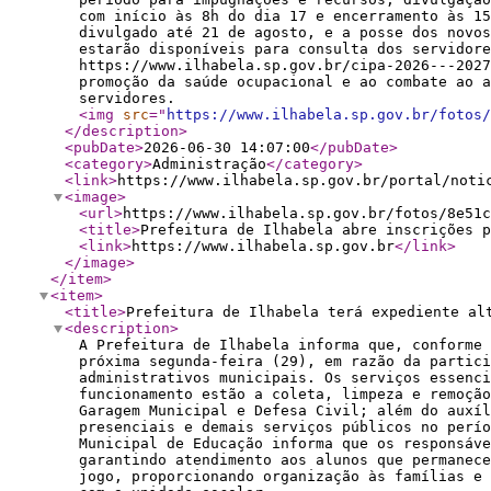
com início às 8h do dia 17 e encerramento às 15
divulgado até 21 de agosto, e a posse dos novos
estarão disponíveis para consulta dos servidore
https://www.ilhabela.sp.gov.br/cipa-2026---2027
promoção da saúde ocupacional e ao combate ao a
servidores.
<img
src
="
https://www.ilhabela.sp.gov.br/fotos/
</description
>
<pubDate
>
2026-06-30 14:07:00
</pubDate
>
<category
>
Administração
</category
>
<link
>
https://www.ilhabela.sp.gov.br/portal/noti
<image
>
<url
>
https://www.ilhabela.sp.gov.br/fotos/8e51c
<title
>
Prefeitura de Ilhabela abre inscrições p
<link
>
https://www.ilhabela.sp.gov.br
</link
>
</image
>
</item
>
<item
>
<title
>
Prefeitura de Ilhabela terá expediente al
<description
>
A Prefeitura de Ilhabela informa que, conforme 
próxima segunda-feira (29), em razão da partici
administrativos municipais. Os serviços essenc
funcionamento estão a coleta, limpeza e remoção
Garagem Municipal e Defesa Civil; além do auxíl
presenciais e demais serviços públicos no perío
Municipal de Educação informa que os responsáve
garantindo atendimento aos alunos que permanece
jogo, proporcionando organização às famílias e 