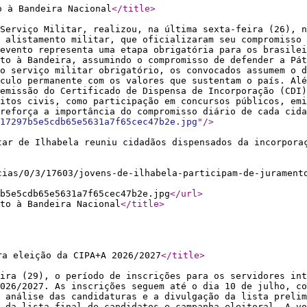
o à Bandeira Nacional
</title
>
Serviço Militar, realizou, na última sexta-feira (26), 
 alistamento militar, que oficializaram seu compromisso 
evento representa uma etapa obrigatória para os brasilei
to à Bandeira, assumindo o compromisso de defender a Pá
no serviço militar obrigatório, os convocados assumem o d
culo permanente com os valores que sustentam o país. Alé
emissão do Certificado de Dispensa de Incorporação (CDI
eitos civis, como participação em concursos públicos, emi
reforça a importância do compromisso diário de cada cida
17297b5e5cdb65e5631a7f65cec47b2e.jpg
"
/>
tar de Ilhabela reuniu cidadãos dispensados da incorpora
cias/0/3/17603/jovens-de-ilhabela-participam-de-jurament
b5e5cdb65e5631a7f65cec47b2e.jpg
</url
>
to à Bandeira Nacional
</title
>
ra eleição da CIPA+A 2026/2027
</title
>
ira (29), o período de inscrições para os servidores int
026/2027. As inscrições seguem até o dia 10 de julho, co
 análise das candidaturas e a divulgação da lista prelim
 da lista final de candidatos e campanha eleitoral. A vo