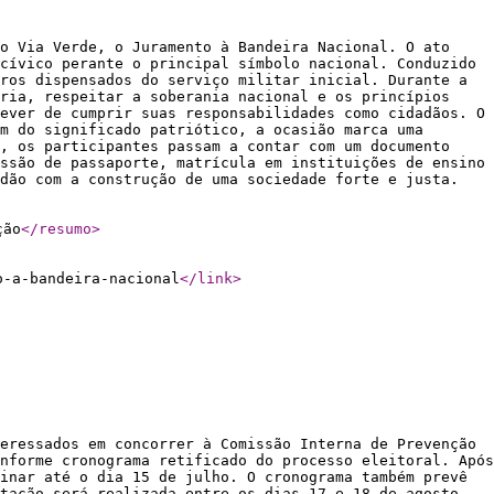
no Via Verde, o Juramento à Bandeira Nacional. O ato
cívico perante o principal símbolo nacional. Conduzido
ros dispensados do serviço militar inicial. Durante a
tria, respeitar a soberania nacional e os princípios
ever de cumprir suas responsabilidades como cidadãos. O
m do significado patriótico, a ocasião marca uma
), os participantes passam a contar com um documento
ssão de passaporte, matrícula em instituições de ensino
dão com a construção de uma sociedade forte e justa.
ção
</resumo
>
o-a-bandeira-nacional
</link
>
eressados em concorrer à Comissão Interna de Prevenção
nforme cronograma retificado do processo eleitoral. Após
inar até o dia 15 de julho. O cronograma também prevê
tação será realizada entre os dias 17 e 18 de agosto,