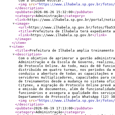
com a unidade escolar.
<img
src
="
https://www.ilhabela.sp.gov.br/fotos/
</description
>
<pubDate
>
2026-06-26 15:32:00
</pubDate
>
<category
>
Administração
</category
>
<link
>
https://www.ilhabela.sp.gov.br/portal/noti
<image
>
<url
>
https://www.ilhabela.sp.gov.br/fotos/fba53
<title
>
Prefeitura de Ilhabela terá expediente 
<link
>
https://www.ilhabela.sp.gov.br
</link
>
</image
>
</item
>
<item
>
<title
>
Prefeitura de Ilhabela amplia treinamento
<description
>
Com o objetivo de aprimorar a gestão administra
Administração e da Escola de Governo, realizou,
de Protocolo Online. Ao todo, mais de 60 funcio
distribuído em quatro turmas, nos períodos da m
conduziu a abertura de todas as capacitações e 
servidores multiplicadores, capacitados para c
de treinamentos desde a mudança no sistema ofic
Citynex, a migração do Protocolo Online prevê 
e emissão de documentos, além de funcionalidade
funcionários e assegura a qualidade dos serviço
Departamento de Protocolo pelo WhatsApp (12) 38
<img
src
="
https://www.ilhabela.sp.gov.br/fotos/
</description
>
<pubDate
>
2026-06-19 17:13:00
</pubDate
>
<category
>
Administração
</category
>