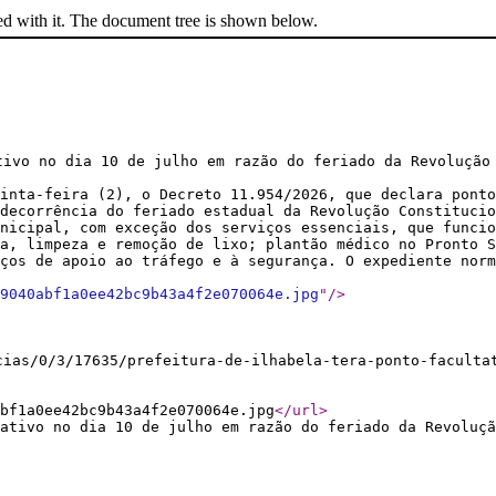
ed with it. The document tree is shown below.
tivo no dia 10 de julho em razão do feriado da Revolução
inta-feira (2), o Decreto 11.954/2026, que declara ponto
decorrência do feriado estadual da Revolução Constitucio
nicipal, com exceção dos serviços essenciais, que funcio
ta, limpeza e remoção de lixo; plantão médico no Pronto S
ços de apoio ao tráfego e à segurança. O expediente norm
9040abf1a0ee42bc9b43a4f2e070064e.jpg
"
/>
cias/0/3/17635/prefeitura-de-ilhabela-tera-ponto-faculta
bf1a0ee42bc9b43a4f2e070064e.jpg
</url
>
ativo no dia 10 de julho em razão do feriado da Revoluçã