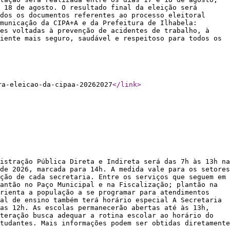
 18 de agosto. O resultado final da eleição será
dos os documentos referentes ao processo eleitoral
municação da CIPA+A e da Prefeitura de Ilhabela:
ões voltadas à prevenção de acidentes de trabalho, à
iente mais seguro, saudável e respeitoso para todos os
ra-eleicao-da-cipaa-20262027
</link
>
istração Pública Direta e Indireta será das 7h às 13h na
de 2026, marcada para 14h. A medida vale para os setores
ção de cada secretaria. Entre os serviços que seguem em
antão no Paço Municipal e na Fiscalização; plantão na
orienta a população a se programar para atendimentos
al de ensino também terá horário especial A Secretaria
das 12h. As escolas permanecerão abertas até às 13h,
teração busca adequar a rotina escolar ao horário do
tudantes. Mais informações podem ser obtidas diretamente