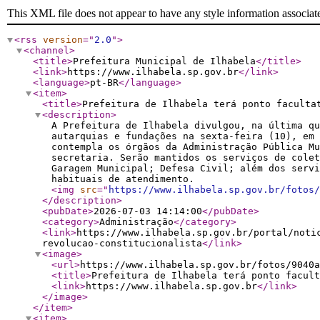
This XML file does not appear to have any style information associat
<rss
version
="
2.0
"
>
<channel
>
<title
>
Prefeitura Municipal de Ilhabela
</title
>
<link
>
https://www.ilhabela.sp.gov.br
</link
>
<language
>
pt-BR
</language
>
<item
>
<title
>
Prefeitura de Ilhabela terá ponto faculta
<description
>
A Prefeitura de Ilhabela divulgou, na última qu
autarquias e fundações na sexta-feira (10), em 
contempla os órgãos da Administração Pública Mu
secretaria. Serão mantidos os serviços de cole
Garagem Municipal; Defesa Civil; além dos servi
habituais de atendimento.
<img
src
="
https://www.ilhabela.sp.gov.br/fotos/
</description
>
<pubDate
>
2026-07-03 14:14:00
</pubDate
>
<category
>
Administração
</category
>
<link
>
https://www.ilhabela.sp.gov.br/portal/noti
revolucao-constitucionalista
</link
>
<image
>
<url
>
https://www.ilhabela.sp.gov.br/fotos/9040a
<title
>
Prefeitura de Ilhabela terá ponto facult
<link
>
https://www.ilhabela.sp.gov.br
</link
>
</image
>
</item
>
<item
>