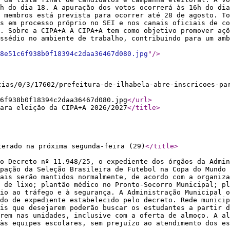
h do dia 18. A apuração dos votos ocorrerá às 16h do dia
 membros está prevista para ocorrer até 28 de agosto. To
s em processo próprio no SEI e nos canais oficiais de co
. Sobre a CIPA+A A CIPA+A tem como objetivo promover aç
ssédio no ambiente de trabalho, contribuindo para um amb
8e51c6f938b0f18394c2daa36467d080.jpg
"
/>
cias/0/3/17602/prefeitura-de-ilhabela-abre-inscricoes-pa
6f938b0f18394c2daa36467d080.jpg
</url
>
ara eleição da CIPA+A 2026/2027
</title
>
terado na próxima segunda-feira (29)
</title
>
o Decreto nº 11.948/25, o expediente dos órgãos da Admin
pação da Seleção Brasileira de Futebol na Copa do Mundo 
iais serão mantidos normalmente, de acordo com a organiza
 de lixo; plantão médico no Pronto-Socorro Municipal; pl
io ao tráfego e à segurança. A Administração Municipal 
do de expediente estabelecido pelo decreto. Rede municip
is que desejarem poderão buscar os estudantes a partir 
rem nas unidades, inclusive com a oferta de almoço. A al
às equipes escolares, sem prejuízo ao atendimento dos es