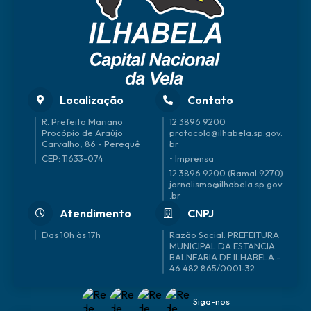
Localização
Contato
R. Prefeito Mariano
12 3896 9200
Procópio de Araújo
protocolo@ilhabela.sp.gov.
Carvalho, 86 - Perequê
br
CEP: 11633-074
• Imprensa
12 3896 9200 (Ramal 9270)
jornalismo@ilhabela.sp.gov
.br
Atendimento
CNPJ
Das 10h às 17h
46.482.865/0001-32
Siga-nos