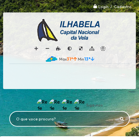
Login / Cadastro
31°
13°
Siga-nos
O que voce procura?