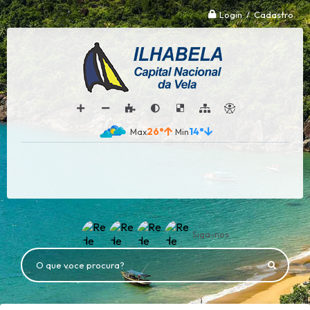
Login / Cadastro
26°
14°
Siga-nos
O que voce procura?