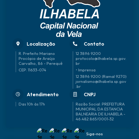
Localização
Contato
R. Prefeito Mariano
12 3896 9200
Procópio de Araújo
protocolo@ilhabela.sp.gov.
Carvalho, 86 - Perequê
br
CEP: 11633-074
• Imprensa
12 3896 9200 (Ramal 9270)
jornalismo@ilhabela.sp.gov
.br
Atendimento
CNPJ
Das 10h às 17h
46.482.865/0001-32
Siga-nos