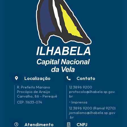
Localização
Contato
R. Prefeito Mariano
12 3896 9200
Procópio de Araújo
protocolo@ilhabela.sp.gov.
Carvalho, 86 - Perequê
br
CEP: 11633-074
• Imprensa
12 3896 9200 (Ramal 9270)
jornalismo@ilhabela.sp.gov
.br
Atendimento
CNPJ