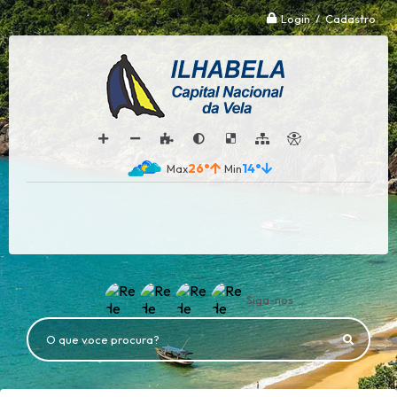
Login / Cadastro
26°
14°
Siga-nos
O que voce procura?