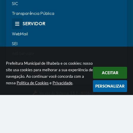
SIC
Transparência Pública
SERVIDOR
WebMail
SEI
Alô Servidor
Escola de Governo
Prefeitura Municipal de Ilhabela e os cookies: nosso
site usa cookies para melhorar a sua experiência de
Portal do Estagiário
ACEITAR
navegação. Ao continuar você concorda com a
nossa
Política de Cookies
e
Privacidade
.
PERSONALIZAR
Versão do Sistema:
3.5.3 - 19/06/2026
Portal atualizado em:
07/08/2026 18:07
Dados Abertos
© Copyright Instar - 2006-2026. Todos os direitos
reservados -
Instar Tecnologia