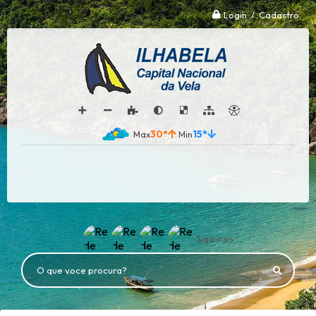
Login / Cadastro
30°
15°
Siga-nos
O que voce procura?