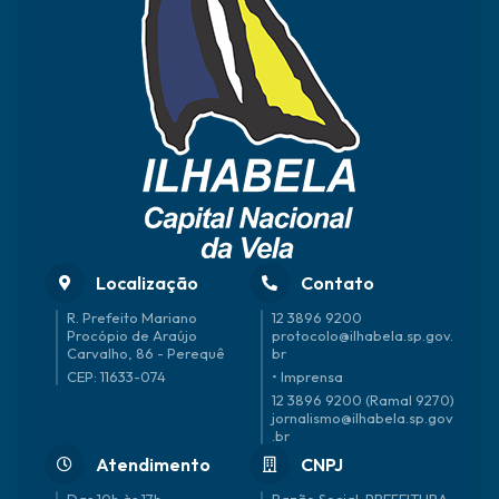
Localização
Contato
R. Prefeito Mariano
12 3896 9200
Procópio de Araújo
protocolo@ilhabela.sp.gov.
Carvalho, 86 - Perequê
br
CEP: 11633-074
• Imprensa
12 3896 9200 (Ramal 9270)
jornalismo@ilhabela.sp.gov
.br
Atendimento
CNPJ
Das 10h às 17h