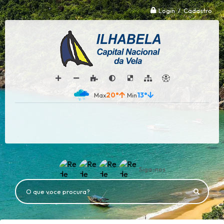
Login / Cadastro
20°
13°
Siga-nos
O que voce procura?