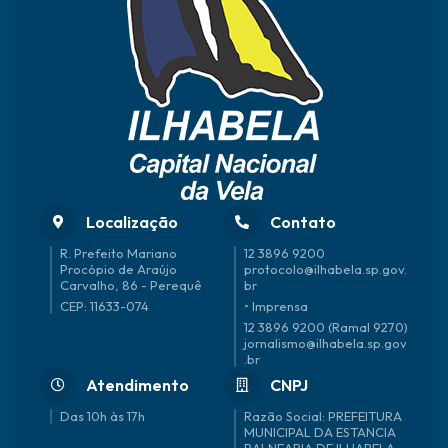
Localização
Contato
R. Prefeito Mariano
12 3896 9200
Procópio de Araújo
protocolo@ilhabela.sp.gov.
Carvalho, 86 - Perequê
br
CEP: 11633-074
• Imprensa
12 3896 9200 (Ramal 9270)
jornalismo@ilhabela.sp.gov
.br
Atendimento
CNPJ
Das 10h às 17h