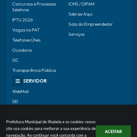
Concursos e Processos
ICMS / DIPAM
Seletivos
Sebrae Aqui
IPTU 2026
Sala do Empreendedor
Vagas no PAT
Serviços
Telefones Úteis
Ouvidoria
SIC
Transparência Pública
SERVIDOR
WebMail
SEI
Alô Servidor
Escola de Governo
Prefeitura Municipal de Ilhabela e os cookies: nosso
site usa cookies para melhorar a sua experiência de
Portal do Estagiário
ACEITAR
navegação. Ao continuar você concorda com a