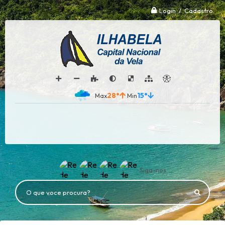
Login / Cadastro
28°
15°
Siga-nos
O que voce procura?