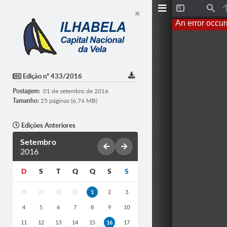
T
F
o
i
An error occur
g
n
g
d
l
e
S
i
d
Edição nº 433/2016
e
b
Postagem:
01 de setembro de 2016
a
r
Tamanho:
25 páginas (6,74 MB)
Edições Anteriores
Setembro
2016
D
S
T
Q
Q
S
S
28
29
30
31
1
2
3
4
5
6
7
8
9
10
11
12
13
14
15
16
17