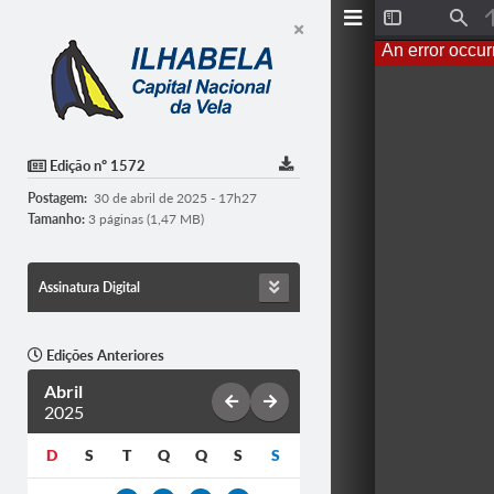
T
F
o
i
An error occur
g
n
g
d
l
e
S
i
d
Edição nº 1572
e
b
Postagem:
30 de abril de 2025 - 17h27
a
r
Tamanho:
3 páginas (1,47 MB)
Assinatura Digital
Edições Anteriores
Abril
2025
D
S
T
Q
Q
S
S