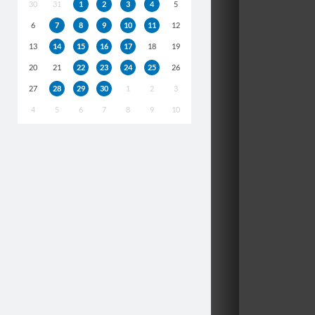
30
31
1
2
3
4
5
6
7
8
9
10
11
12
13
14
15
16
17
18
19
20
21
22
23
24
25
26
27
28
29
30
1
2
3
4
5
6
7
8
9
10