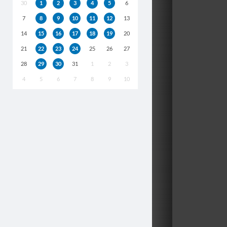
30
1
2
3
4
5
6
7
8
9
10
11
12
13
14
15
16
17
18
19
20
21
22
23
24
25
26
27
28
29
30
31
1
2
3
4
5
6
7
8
9
10