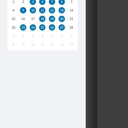
1
2
3
4
5
6
7
8
9
10
11
12
13
14
15
16
17
18
19
20
21
22
23
24
25
26
27
28
1
2
3
4
5
6
7
8
9
10
11
12
13
14